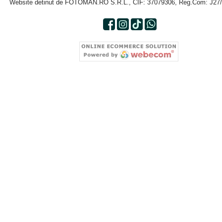
Website detinut de FOTOMAN.RO S.R.L., CIF: 37079306, Reg.Com: J27