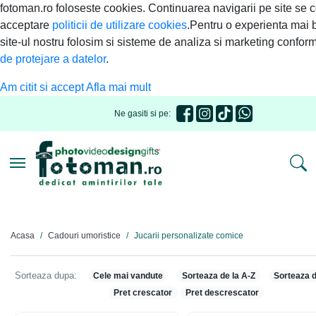
fotoman.ro foloseste cookies. Continuarea navigarii pe site se 
acceptare
politicii de utilizare cookies
.Pentru o experienta mai 
site-ul nostru folosim si sisteme de analiza si marketing confor
de protejare a datelor
.
Am citit si accept
Afla mai mult
Ne gasiti si pe:
Toggle navigation
Acasa
Cadouri umoristice
Jucarii personalizate comice
Sorteaza dupa:
Cele mai vandute
Sorteaza de la A-Z
Sorteaza d
Pret crescator
Pret descrescator