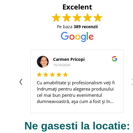
Excelent
Pe baza
389 recenzii
Carmen Pricopi
15/10/2024
❮
Cu amabilitate și profesionalism veți fi
îndrumați pentru alegerea produsului
cel mai bun pentru evenimentul
dumneavoastră, așa cum a fost și în
cazul meu. Recomand cu încredere!
Ne gasesti la locatie: