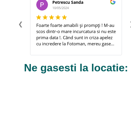
Petrescu Sanda
10/05/2024
❮
m veți fi
Foarte foarte amabili și prompți ! M-au
odusului
scos dintr-o mare incurcatura si nu este
ul
prima data !. Când sunt in criza apelez
 și în
cu incredere la Fotoman, mereu gasesc
edere!
rezolvarea problemei acolo.
Multumesc frumos. !
Ne gasesti la locatie: