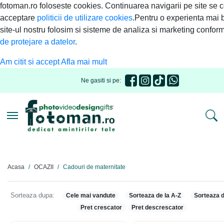
fotoman.ro foloseste cookies. Continuarea navigarii pe site se 
acceptare
politicii de utilizare cookies
.Pentru o experienta mai 
site-ul nostru folosim si sisteme de analiza si marketing confor
de protejare a datelor
.
Am citit si accept
Afla mai mult
Ne gasiti si pe:
Toggle navigation
Acasa
OCAZII
Cadouri de maternitate
Sorteaza dupa:
Cele mai vandute
Sorteaza de la A-Z
Sorteaza d
Pret crescator
Pret descrescator