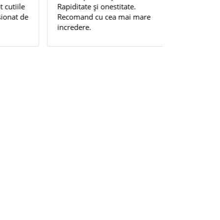
ile
Rapiditate și onestitate.
Amabilitate, 
t de
Recomand cu cea mai mare
profesionalis
incredere.
superlativ!
ere