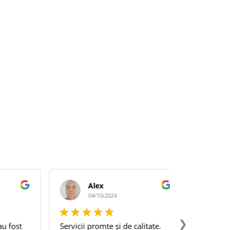
Alex
Beca
04/10/2024
02/10
❯
st
Servicii promte și de calitate.
Recomand cu