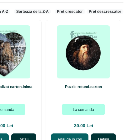
a A-Z
Sorteaza de la Z-A
Pret crescator
Pret descrescator
alizat carton-inima
Puzzle rotund-carton
comanda
La comanda
.00 Lei
30.00 Lei
os
Detalii
Adauga in cos
Detalii