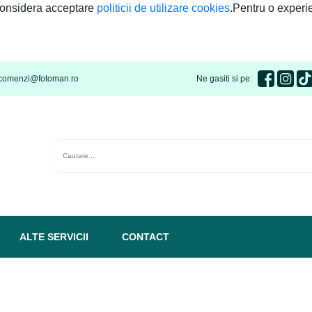
 considera acceptare
politicii de utilizare cookies
.Pentru o experie
comenzi@fotoman.ro
Ne gasiti si pe:
ALTE SERVICII
CONTACT