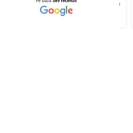
Pe baza
389 recenzii
profesionalism veți fi îndrumați
prompți
pentru alegerea produsului cel
ma
mai bun pentru evenimentul
prima 
dumneavoastră, așa cum a fost
ap
și în cazul meu. Recomand cu
Fo
încredere!
re
Mu