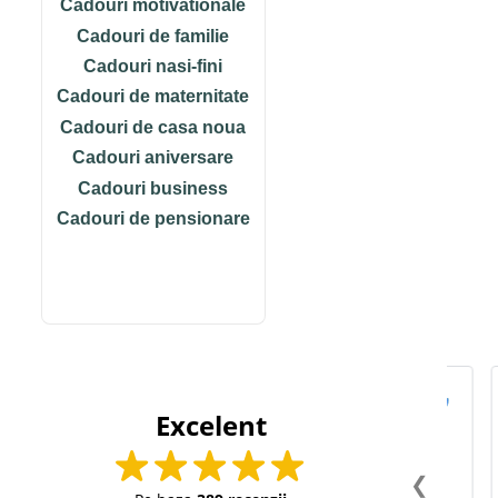
Cadouri motivationale
Cadouri de familie
Cadouri nasi-fini
Cadouri de maternitate
Cadouri de casa noua
Cadouri aniversare
Cadouri business
Cadouri de pensionare
 Cojocaru
Carmen Pricopi
Excelent
15/10/2024
❮
Cu amabilitate și
Fo