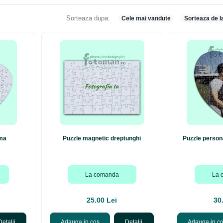
Sorteaza dupa:
Cele mai vandute
Sorteaza de l
ima
Puzzle magnetic dreptunghi
Puzzle person
La comanda
La 
25.00 Lei
30
Detalii
Adauga in cos
Detalii
Adauga in c