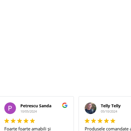
Petrescu Sanda
Telly Telly
10/05/2024
05/10/2024
arte foarte amabili și
Produsele comandate au fo