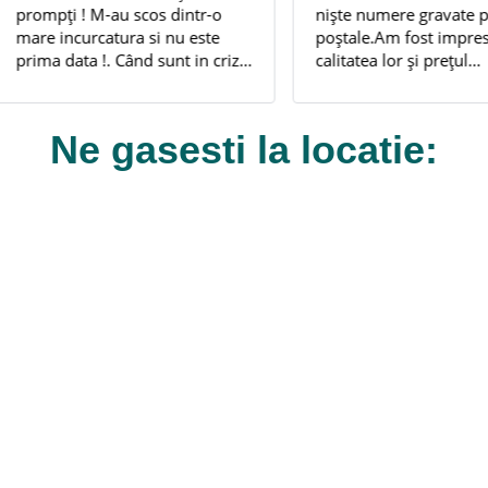
 ! M-au scos dintr-o
niște numere gravate pt cuti
re incurcatura si nu este
poștale.Am fost impresiona
data !. Când sunt in criza
calitatea lor și prețul
elez cu incredere la
decent.Personalul amabil și
toman, mereu gasesc
promt.Recomand cu incred
zolvarea problemei acolo.
și stimă!
Ne gasesti la locatie:
ltumesc frumos. !