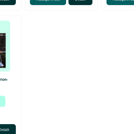
rton-
Detalii