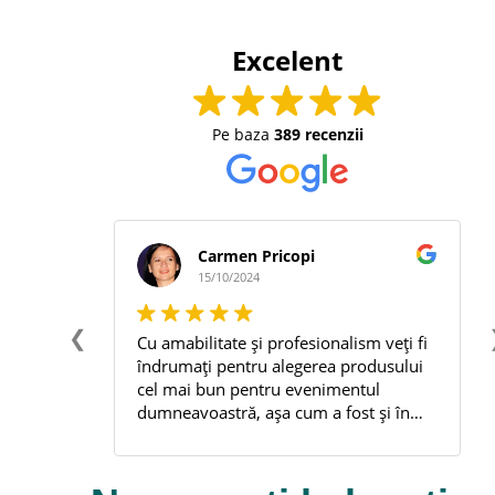
Excelent
Pe baza
389 recenzii
Petrescu Sanda
10/05/2024
❮
ism veți fi
Foarte foarte amabili și prompți ! M-au
rodusului
scos dintr-o mare incurcatura si nu este
ntul
prima data !. Când sunt in criza apelez
st și în
cu incredere la Fotoman, mereu gasesc
redere!
rezolvarea problemei acolo.
Multumesc frumos. !