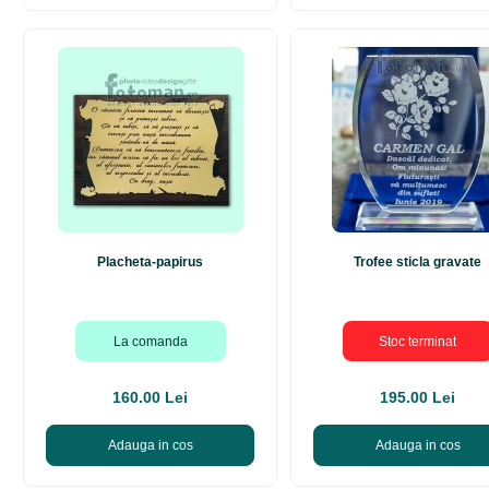
Placheta-papirus
Trofee sticla gravate
La comanda
Stoc terminat
160.00 Lei
195.00 Lei
Adauga in cos
Adauga in cos