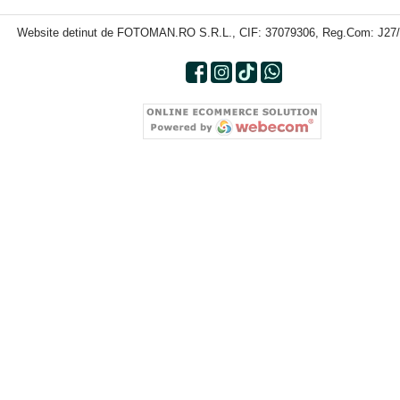
Website detinut de FOTOMAN.RO S.R.L., CIF: 37079306, Reg.Com: J27