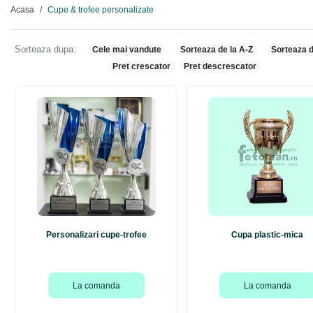
Acasa
Cupe & trofee personalizate
Sorteaza dupa:
Cele mai vandute
Sorteaza de la A-Z
Sorteaza d
Pret crescator
Pret descrescator
Personalizari cupe-trofee
Cupa plastic-mica
La comanda
La comanda