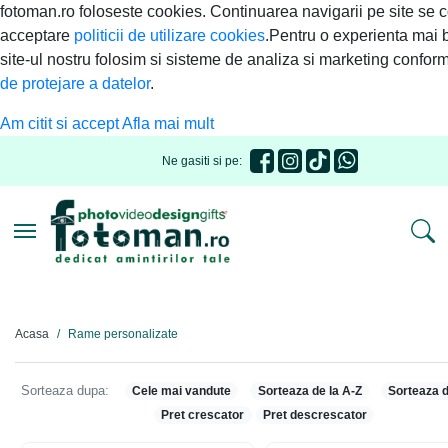
fotoman.ro foloseste cookies. Continuarea navigarii pe site se 
acceptare
politicii de utilizare cookies
.Pentru o experienta mai 
site-ul nostru folosim si sisteme de analiza si marketing confor
de protejare a datelor
.
Am citit si accept
Afla mai mult
Ne gasiti si pe:
Toggle navigation
Acasa
Rame personalizate
Sorteaza dupa:
Cele mai vandute
Sorteaza de la A-Z
Sorteaza d
Pret crescator
Pret descrescator