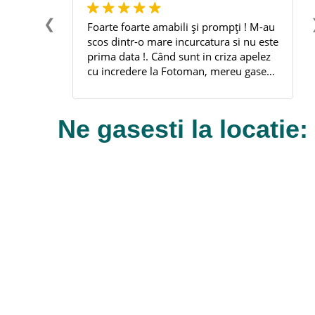
❮
m veți fi
Foarte foarte amabili și prompți ! M-au
odusului
scos dintr-o mare incurcatura si nu este
ul
prima data !. Când sunt in criza apelez
 și în
cu incredere la Fotoman, mereu gasesc
edere!
rezolvarea problemei acolo.
Multumesc frumos. !
Ne gasesti la locatie: