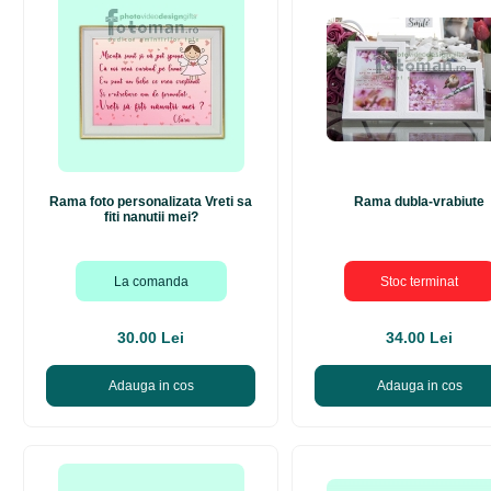
Rama foto personalizata Vreti sa
Rama dubla-vrabiute
fiti nanutii mei?
La comanda
Stoc terminat
30.00 Lei
34.00 Lei
Adauga in cos
Adauga in cos